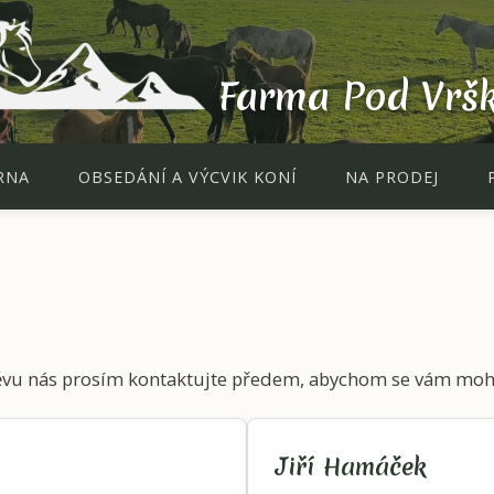
Farma Pod Vrš
RNA
OBSEDÁNÍ A VÝCVIK KONÍ
NA PRODEJ
těvu nás prosím kontaktujte předem, abychom se vám mohl
Jiří Hamáček