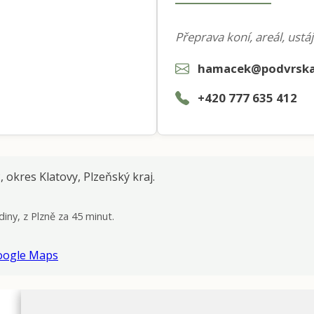
Přeprava koní, areál, ustáj
hamacek@podvrsk
+420 777 635 412
, okres Klatovy, Plzeňský kraj.
iny, z Plzně za 45 minut.
Google Maps