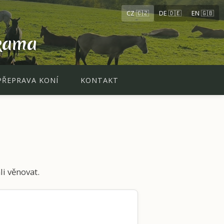
CZ 🇨🇿
DE 🇩🇪
EN 🇬🇧
kama
PŘEPRAVA KONÍ
KONTAKT
i věnovat.