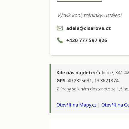
Výcvik koní, tréninky, ustájení
adela@cisarova.cz
+420 777 597 926
Kde nás najdete:
Čeletice, 341 42
GPS:
49.2325631, 13.3621874
Z Prahy se k nám dostanete za 1,5 hod
Otevřít na Mapy.cz
|
Otevřít na 