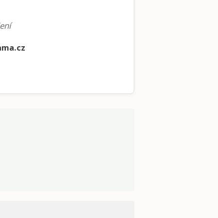
ení
ama.cz