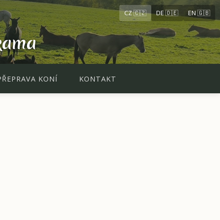
CZ 🇨🇿
DE 🇩🇪
EN 🇬🇧
kama
PŘEPRAVA KONÍ
KONTAKT