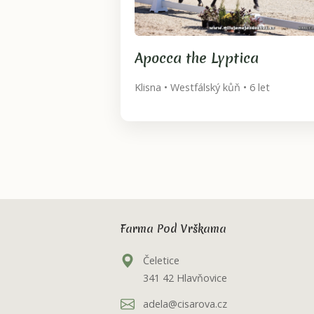
Apocca the Lyptica
Klisna • Westfálský kůň • 6 let
Farma Pod Vrškama
Čeletice
341 42 Hlavňovice
adela@cisarova.cz