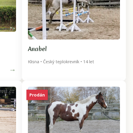
Anabel
Klisna • Český teplokrevník • 14 let
→
Prodán