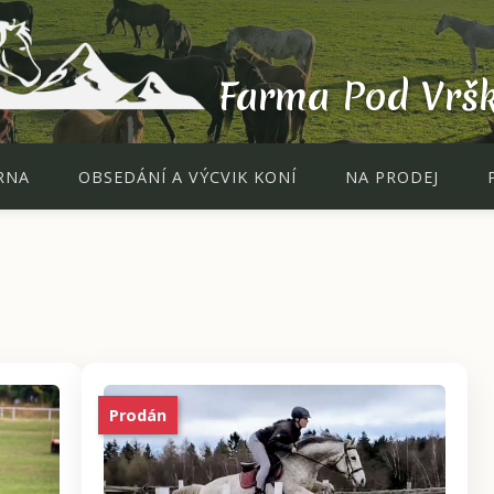
Farma Pod Vrš
RNA
OBSEDÁNÍ A VÝCVIK KONÍ
NA PRODEJ
Prodán