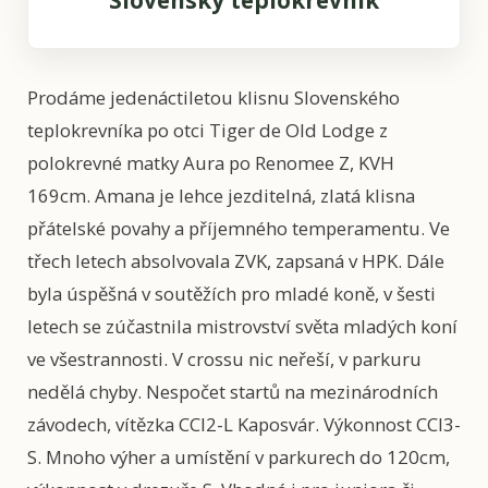
Slovenský teplokrevník
Prodáme jedenáctiletou klisnu Slovenského
teplokrevníka po otci Tiger de Old Lodge z
polokrevné matky Aura po Renomee Z, KVH
169cm. Amana je lehce jezditelná, zlatá klisna
přátelské povahy a příjemného temperamentu. Ve
třech letech absolvovala ZVK, zapsaná v HPK. Dále
byla úspěšná v soutěžích pro mladé koně, v šesti
letech se zúčastnila mistrovství světa mladých koní
ve všestrannosti. V crossu nic neřeší, v parkuru
nedělá chyby. Nespočet startů na mezinárodních
závodech, vítězka CCI2-L Kaposvár. Výkonnost CCI3-
S. Mnoho výher a umístění v parkurech do 120cm,