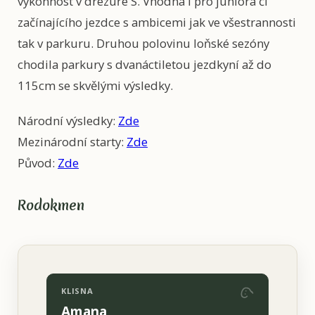
výkonnost v drezuře S. Vhodná i pro juniora či
začínajícího jezdce s ambicemi jak ve všestrannosti
tak v parkuru. Druhou polovinu loňské sezóny
chodila parkury s dvanáctiletou jezdkyní až do
115cm se skvělými výsledky.
Národní výsledky:
Zde
Mezinárodní starty:
Zde
Původ:
Zde
Rodokmen
KLISNA
Amana