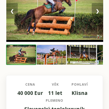
❮
❯
CENA
VĚK
POHLAVÍ
40 000 Eur
11 let
Klisna
PLEMENO