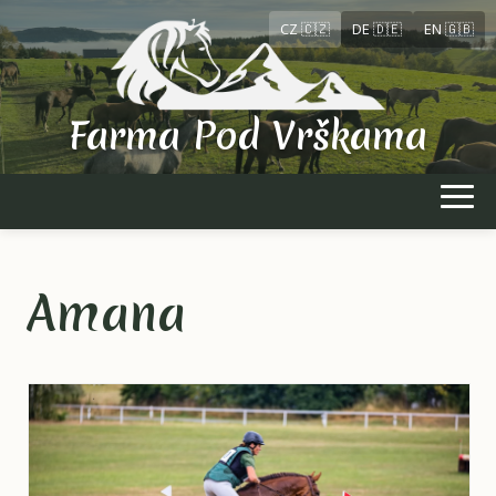
CZ 🇨🇿
DE 🇩🇪
EN 🇬🇧
Farma Pod Vrškama
Amana